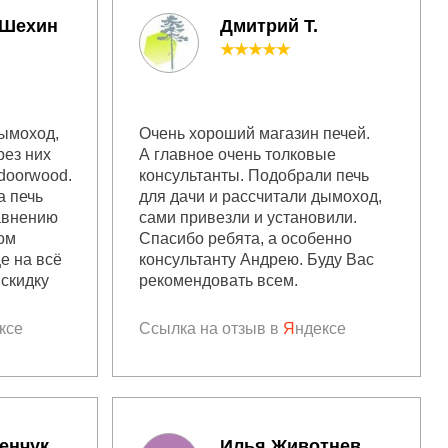
 Шехин
Дмитрий Т.
★★★★★
дымоход,
Очень хороший магазин печей.
рез них
А главное очень толковые
doorwood.
консультанты. Подобрали печь
а печь
для дачи и рассчитали дымоход,
равнению
сами привезли и установили.
ом
Спасибо ребята, а особенно
ще на всё
консультанту Андрею. Буду Вас
скидку
рекомендовать всем.
ксе
Ссылка на отзыв в
Я
ндексе
енчук
Илья Животнев