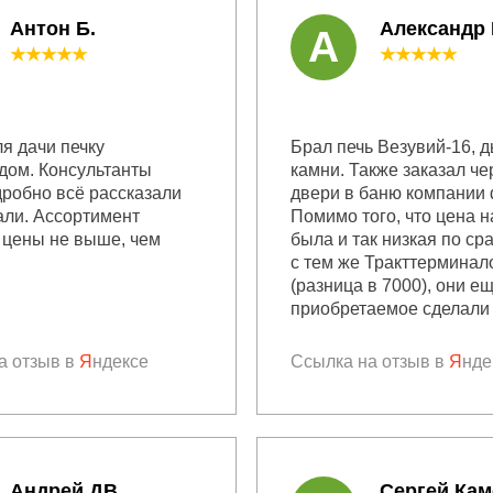
Антон Б.
Александр
А
★★★★★
★★★★★
я дачи печку
Брал печь Везувий-16, 
дом. Консультанты
камни. Также заказал че
дробно всё рассказали
двери в баню компании 
али. Ассортимент
Помимо того, что цена н
 цены не выше, чем
была и так низкая по с
с тем же Тракттерминал
(разница в 7000), они е
приобретаемое сделали 
а отзыв в
Я
ндексе
Ссылка на отзыв в
Я
нде
Андрей ДВ
Сергей Кам