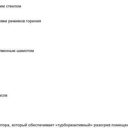
ким стеклом
овки режимов горения
ственным шамотом
асов
ятора, который обеспечивает «турбореактивный» разогрев помеще