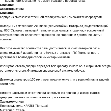
домашнего костра, но не имеют большого пространства.
Описание
Характеристики
Описание
Корпус из высококачественной стали устойчив к высоким температурам.
Вкладыш из материала Acumotte (термостойкий материал, выдерживающий
до 800°С), накапливающий тепло внутри камеры сгорания, и встроенный
воздухозаборник обеспечат эффективное сгорание и дожигание частиц
топлива.
Высокое качество элементов печи достигается за счет лазерной резки
и последующей доработки на гибочных станках с ЧПУ. Герметичность
достигается благодаря сплошным сварным швам.
Изогнутое стекло дверцы передаст всю красоту живого огня и при этом всегда
останется чистым, благодаря специальной системе обдува.
Дымоход диаметром 150 мм имеет подключение или в верхней или в задней
части печи.
Нижняя часть печи может использоваться как дровница и закрывается
дверцей с механизмом открывания при нажатии.
Характеристики
Производитель: KRATKI (Польша)
Материал: Сталь