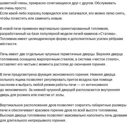
шамотной глины, прекрасно сочетающиеся друг с другом. Обслуживать
их очень просто.
Если какой-либо изразец повредился или запачкался, его можно легко снять,
чтобы почистить или заменить новым.
В новой печи применен вертикально ориентированный топливник,
разработанный на базе популярной модели печей-каминов «Статика».
Топливник имеет цилиндрическую форму и дополнительно усилен рёбрами
жёсткости.
Печь имеет две отдельные чугунные герметичные дверцы. Верхняя дверца
топливника оснащена жаропрочным стеклом, а система «чистое стекло»,
оставляет его чистым с момента растопки до окончания горения.
В печи предусмотрена функция экономичного горения. Нижняя дверца
зольного ящика позволяет регулировать приток воздуха при помощи
заслонки и выбрать любой режим работы печи — от интенсивного
до экономичного. За нижней чугунной дверцей располагается внутренняя
дверь для розжига или очистки от золы.
Вертикальное расположение дров позволяет сократить габаритные размеры
печи и обеспечивает красивое горение дров по всей высоте топливника.
Высокая дверца топливника позволяет максимально наполнить печь дровами
для длительного непрерывного горения.