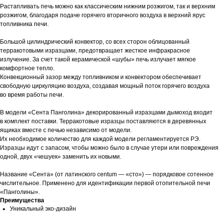
Растапливать печь можно как классическим нижним розжигом, так и верхним
розжигом, благодаря подаче горячего вторичного воздуха в верхний ярус
топливника печи.
Большой цилиндрический конвектор, со всех сторон облицованный
терракотовыми изразцами, предотвращает жесткое инфракрасное
излучение. За счет такой керамической «шубы» печь излучает мягкое
комфортное тепло.
Конвекционный зазор между топливником и конвектором обеспечивает
свободную циркуляцию воздуха, создавая мощный поток горячего воздуха
во время работы печи.
В модели «Сента Панголина» декорированный изразцами дымоход входит
в комплект поставки. Терракотовые изразцы поставляются в деревянных
ящиках вместе с печью независимо от модели.
Их необходимое количество для каждой модели регламентируется РЭ.
Изразцы идут с запасом, чтобы можно было в случае утери или повреждения
одной, двух «чешуек» заменить их новыми.
Название «Сента» (от латинского centum — «сто») — порядковое сотенное
числительное. Применено для идентификации первой отопительной печи
«Панголины».
Преимущества
Уникальный эко-дизайн