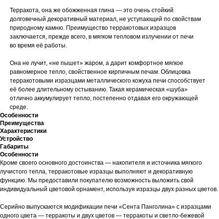
Терракота, она же обожженная глина — это очень стойкий
долговечный декоративный материал, не уступающий по свойствам
природному камню. Преимущество терракотовых изразцов
заключается, прежде всего, в мягком тепловом излучении от печи
во время её работы.
Она не лучит, «не пышет» жаром, а дарит комфортное мягкое
равномерное тепло, свойственное кирпичным печам. Облицовка
терракотовыми изразцами металлического кожуха печи способствует
её более длительному остыванию. Такая керамическая «шуба»
отлично аккумулирует тепло, постепенно отдавая его окружающей
среде.
Особенности
Преимущества
Характеристики
Устройство
Габариты
Особенности
Кроме своего основного достоинства — накопителя и источника мягкого
лучистого тепла, терракотовые изразцы выполняют и декоративную
функцию. Мы предоставили покупателю возможность выложить свой
индивидуальный цветовой орнамент, используя изразцы двух разных цветов.
Серийно выпускаются модификации печи «Сента Панголина» с изразцами
одного цвета — терракоты и двух цветов — терракоты и светло-бежевой