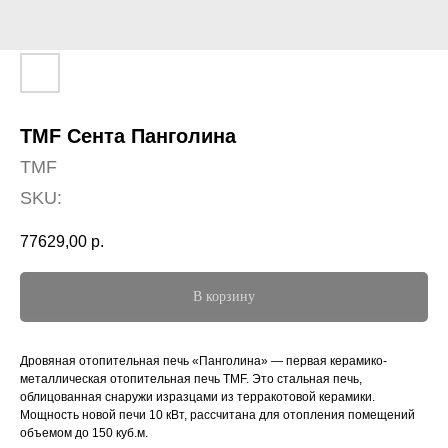
TMF Сента Панголина
TMF
SKU:
77629,00
р.
В корзину
Дровяная отопительная печь «Панголина» — первая керамико-
металлическая отопительная печь TMF. Это стальная печь,
облицованная снаружи изразцами из терракотовой керамики.
Мощность новой печи 10 кВт, рассчитана для отопления помещений
объемом до 150 куб.м.