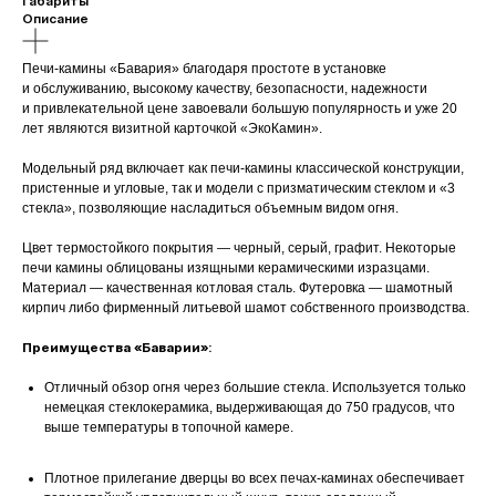
Габариты
Описание
Печи-камины «Бавария» благодаря простоте в установке
и обслуживанию, высокому качеству, безопасности, надежности
и привлекательной цене завоевали большую популярность и уже 20
лет являются визитной карточкой «ЭкоКамин».
Модельный ряд включает как печи-камины классической конструкции,
пристенные и угловые, так и модели с призматическим стеклом и «3
стекла», позволяющие насладиться объемным видом огня.
Цвет термостойкого покрытия — черный, серый, графит. Некоторые
печи камины облицованы изящными керамическими изразцами.
Материал — качественная котловая сталь. Футеровка — шамотный
кирпич либо фирменный литьевой шамот собственного производства.
Преимущества «Баварии»:
Отличный обзор огня через большие стекла. Используется только
немецкая стеклокерамика, выдерживающая до 750 градусов, что
выше температуры в топочной камере.
Плотное прилегание дверцы во всех печах-каминах обеспечивает