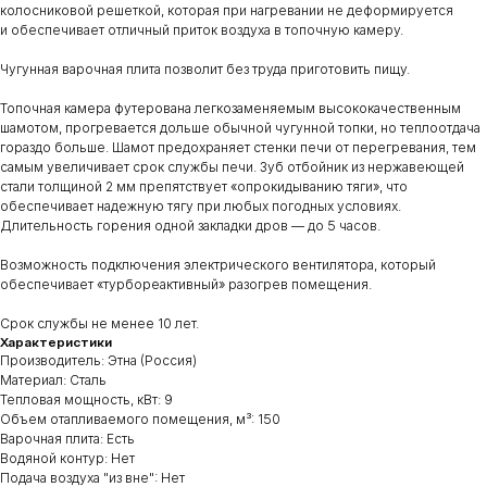
колосниковой решеткой, которая при нагревании не деформируется
и обеспечивает отличный приток воздуха в топочную камеру.
Чугунная варочная плита позволит без труда приготовить пищу.
Топочная камера футерована легкозаменяемым высококачественным
шамотом, прогревается дольше обычной чугунной топки, но теплоотдача
гораздо больше. Шамот предохраняет стенки печи от перегревания, тем
самым увеличивает срок службы печи. Зуб отбойник из нержавеющей
стали толщиной 2 мм препятствует «опрокидыванию тяги», что
обеспечивает надежную тягу при любых погодных условиях.
Длительность горения одной закладки дров — до 5 часов.
Возможность подключения электрического вентилятора, который
обеспечивает «турбореактивный» разогрев помещения.
Срок службы не менее 10 лет.
Характеристики
Производитель: Этна (Россия)
Материал: Сталь
Тепловая мощность, кВт: 9
Объем отапливаемого помещения, м³: 150
Варочная плита: Есть
Водяной контур: Нет
Подача воздуха "из вне": Нет