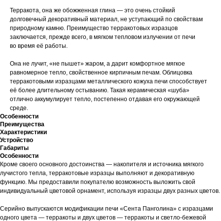
Терракота, она же обожженная глина — это очень стойкий
долговечный декоративный материал, не уступающий по свойствам
природному камню. Преимущество терракотовых изразцов
заключается, прежде всего, в мягком тепловом излучении от печи
во время её работы.
Она не лучит, «не пышет» жаром, а дарит комфортное мягкое
равномерное тепло, свойственное кирпичным печам. Облицовка
терракотовыми изразцами металлического кожуха печи способствует
её более длительному остыванию. Такая керамическая «шуба»
отлично аккумулирует тепло, постепенно отдавая его окружающей
среде.
Особенности
Преимущества
Характеристики
Устройство
Габариты
Особенности
Кроме своего основного достоинства — накопителя и источника мягкого
лучистого тепла, терракотовые изразцы выполняют и декоративную
функцию. Мы предоставили покупателю возможность выложить свой
индивидуальный цветовой орнамент, используя изразцы двух разных цветов.
Серийно выпускаются модификации печи «Сента Панголина» с изразцами
одного цвета — терракоты и двух цветов — терракоты и светло-бежевой