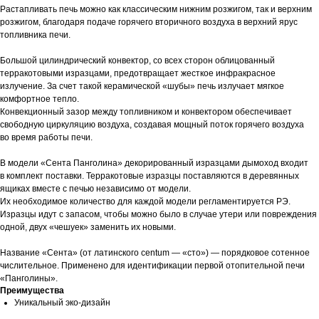
Растапливать печь можно как классическим нижним розжигом, так и верхним
розжигом, благодаря подаче горячего вторичного воздуха в верхний ярус
топливника печи.
Большой цилиндрический конвектор, со всех сторон облицованный
терракотовыми изразцами, предотвращает жесткое инфракрасное
излучение. За счет такой керамической «шубы» печь излучает мягкое
комфортное тепло.
Конвекционный зазор между топливником и конвектором обеспечивает
свободную циркуляцию воздуха, создавая мощный поток горячего воздуха
во время работы печи.
В модели «Сента Панголина» декорированный изразцами дымоход входит
в комплект поставки. Терракотовые изразцы поставляются в деревянных
ящиках вместе с печью независимо от модели.
Их необходимое количество для каждой модели регламентируется РЭ.
Изразцы идут с запасом, чтобы можно было в случае утери или повреждения
одной, двух «чешуек» заменить их новыми.
Название «Сента» (от латинского centum — «сто») — порядковое сотенное
числительное. Применено для идентификации первой отопительной печи
«Панголины».
Преимущества
Уникальный эко-дизайн