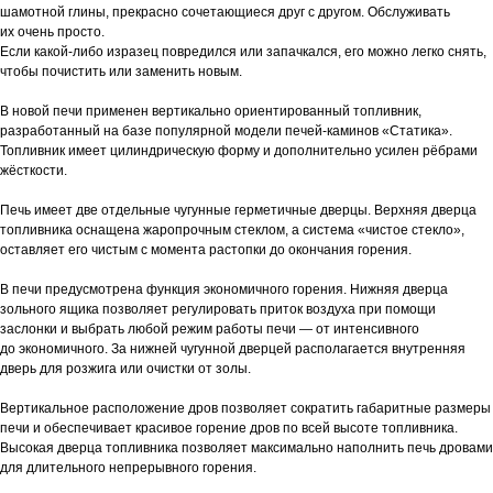
шамотной глины, прекрасно сочетающиеся друг с другом. Обслуживать
их очень просто.
Если какой-либо изразец повредился или запачкался, его можно легко снять,
чтобы почистить или заменить новым.
В новой печи применен вертикально ориентированный топливник,
разработанный на базе популярной модели печей-каминов «Статика».
Топливник имеет цилиндрическую форму и дополнительно усилен рёбрами
жёсткости.
Печь имеет две отдельные чугунные герметичные дверцы. Верхняя дверца
топливника оснащена жаропрочным стеклом, а система «чистое стекло»,
оставляет его чистым с момента растопки до окончания горения.
В печи предусмотрена функция экономичного горения. Нижняя дверца
зольного ящика позволяет регулировать приток воздуха при помощи
заслонки и выбрать любой режим работы печи — от интенсивного
до экономичного. За нижней чугунной дверцей располагается внутренняя
дверь для розжига или очистки от золы.
Вертикальное расположение дров позволяет сократить габаритные размеры
печи и обеспечивает красивое горение дров по всей высоте топливника.
Высокая дверца топливника позволяет максимально наполнить печь дровами
для длительного непрерывного горения.