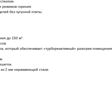
 стеклом.
и режимов горения.
елей без чугунной плиты.
ия до 150 м³.
сов.
ра, который обеспечивает «турбореактивный» разогрев помещения
м.
ешеток.
 из 2 мм нержавеющей стали.