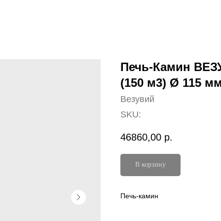
Печь-Камин ВЕЗУ
(150 м3) Ø 115 м
Везувий
SKU:
46860,00
р.
В корзину
Печь-камин